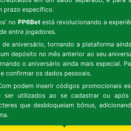
m prazo específico.
os' no
PP6Bet
está revolucionando a experiê
e entre jogadores.
e aniversário, tornando a plataforma ainda 
r um depósito no mês anterior ao seu anivers
rnando o aniversário ainda mais especial. Pa
e confirmar os dados pessoais.
Com podem inserir códigos promocionais es
 ser utilizados ao se cadastrar ou após
cteres que desbloqueiam bônus, adicionando
ma.