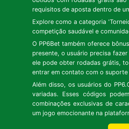
requisitos de aposta dentro de u
Explore como a categoria 'Tornei
competição saudável e comunidad
O PP6Bet também oferece bônus d
presente, o usuário precisa faze
ele pode obter rodadas grátis, to
entrar em contato com o suporte 
Além disso, os usuários do PP6.
variadas. Esses códigos podem
combinações exclusivas de cara
um jogo emocionante na platafor