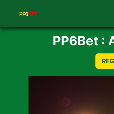
PP6Bet : 
REG