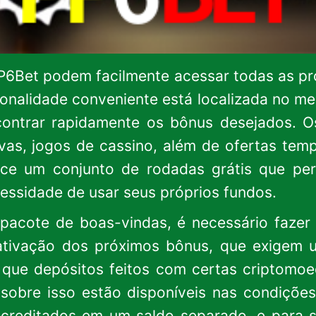
P6Bet podem facilmente acessar todas as pr
nalidade conveniente está localizada no men
ontrar rapidamente os bônus desejados. O
vas, jogos de cassino, além de ofertas tem
ce um conjunto de rodadas grátis que per
essidade de usar seus próprios fundos.
o pacote de boas-vindas, é necessário faze
ativação dos próximos bônus, que exigem 
 que depósitos feitos com certas criptomoe
sobre isso estão disponíveis nas condiçõ
creditados em um saldo separado, e para s