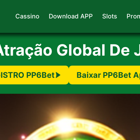
Cassino
Download APP
Slots
Pro
Atração Global De
ISTRO PP6Bet
Baixar PP6Bet 