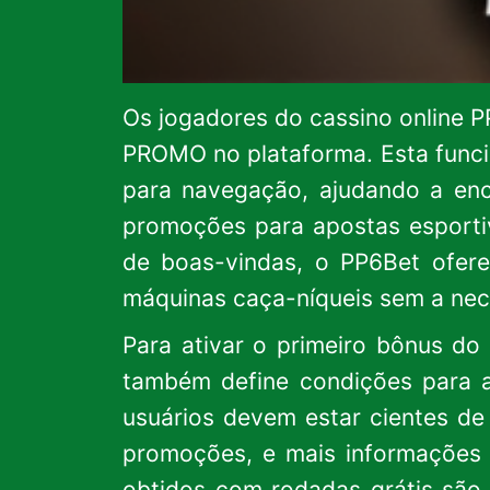
Os jogadores do cassino online P
PROMO no plataforma. Esta funcio
para navegação, ajudando a enc
promoções para apostas esporti
de boas-vindas, o PP6Bet ofere
máquinas caça-níqueis sem a nec
Para ativar o primeiro bônus d
também define condições para 
usuários devem estar cientes de
promoções, e mais informações 
obtidos com rodadas grátis são 