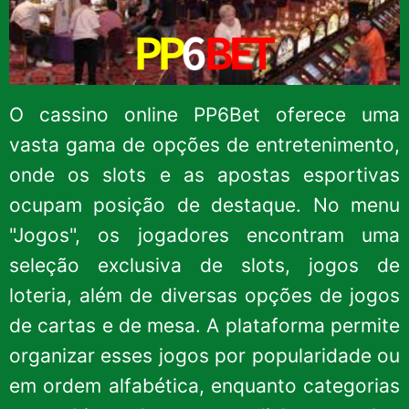
O cassino online PP6Bet oferece uma
vasta gama de opções de entretenimento,
onde os slots e as apostas esportivas
ocupam posição de destaque. No menu
"Jogos", os jogadores encontram uma
seleção exclusiva de slots, jogos de
loteria, além de diversas opções de jogos
de cartas e de mesa. A plataforma permite
organizar esses jogos por popularidade ou
em ordem alfabética, enquanto categorias