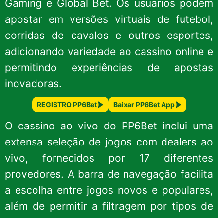
Gaming e Global Bet. Os usuários podem
apostar em versões virtuais de futebol,
corridas de cavalos e outros esportes,
adicionando variedade ao cassino online e
permitindo experiências de apostas
inovadoras.
REGISTRO PP6Bet
Baixar PP6Bet App
O cassino ao vivo do PP6Bet inclui uma
extensa seleção de jogos com dealers ao
vivo, fornecidos por 17 diferentes
provedores. A barra de navegação facilita
a escolha entre jogos novos e populares,
além de permitir a filtragem por tipos de