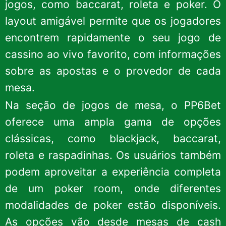
jogos, como baccarat, roleta e poker. O
layout amigável permite que os jogadores
encontrem rapidamente o seu jogo de
cassino ao vivo favorito, com informações
sobre as apostas e o provedor de cada
mesa.
Na seção de jogos de mesa, o PP6Bet
oferece uma ampla gama de opções
clássicas, como blackjack, baccarat,
roleta e raspadinhas. Os usuários também
podem aproveitar a experiência completa
de um poker room, onde diferentes
modalidades de poker estão disponíveis.
As opções vão desde mesas de cash