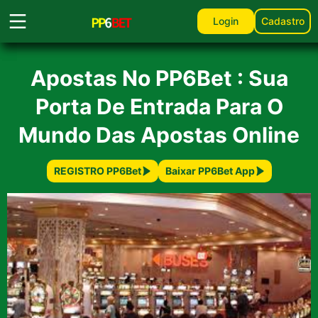
Login
Cadastro
Apostas No PP6Bet : Sua
Porta De Entrada Para O
Mundo Das Apostas Online
REGISTRO PP6Bet
Baixar PP6Bet App